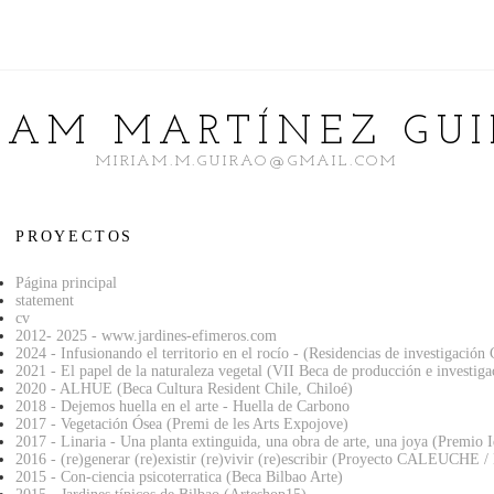
IAM MARTÍNEZ GU
MIRIAM.M.GUIRAO@GMAIL.COM
PROYECTOS
Página principal
statement
cv
2012- 2025 - www.jardines-efimeros.com
2024 - Infusionando el territorio en el rocío - (Residencias de investigació
2021 - El papel de la naturaleza vegetal (VII Beca de producción e investi
2020 - ALHUE (Beca Cultura Resident Chile, Chiloé)
2018 - Dejemos huella en el arte - Huella de Carbono
2017 - Vegetación Ósea (Premi de les Arts Expojove)
2017 - Linaria - Una planta extinguida, una obra de arte, una joya (Premio
2016 - (re)generar (re)existir (re)vivir (re)escribir (Proyecto CALEUCHE /
2015 - Con-ciencia psicoterratica (Beca Bilbao Arte)