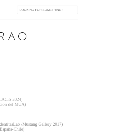
IRAO
n CACiS 2024)
gación del MUA)
 IdentitasLab /Mustang Gallery 2017)
 España-Chile)