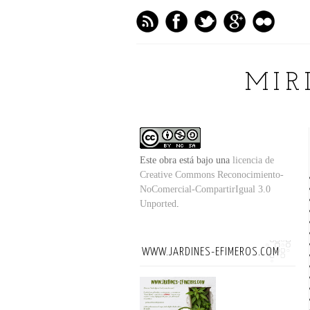
MIR
Este obra está bajo una
licencia de
Creative Commons Reconocimiento-
NoComercial-CompartirIgual 3.0
Unported
.
WWW.JARDINES-EFIMEROS.COM