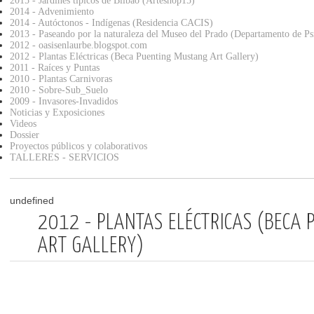
2015 - Jardines típicos de Bilbao (Arteshop15)
2014 - Advenimiento
2014 - Autóctonos - Indígenas (Residencia CACIS)
2013 - Paseando por la naturaleza del Museo del Prado (Departamento de P
2012 - oasisenlaurbe.blogspot.com
2012 - Plantas Eléctricas (Beca Puenting Mustang Art Gallery)
2011 - Raíces y Puntas
2010 - Plantas Carnivoras
2010 - Sobre-Sub_Suelo
2009 - Invasores-Invadidos
Noticias y Exposiciones
Videos
Dossier
Proyectos públicos y colaborativos
TALLERES - SERVICIOS
undefined
2012 - PLANTAS ELÉCTRICAS (BECA
ART GALLERY)