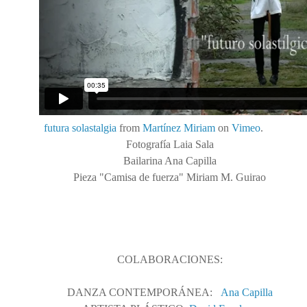
futura solastalgia
from
Martínez Miriam
on
Vimeo
.
Fotografía Laia Sala
Bailarina Ana Capilla
Pieza "Camisa de fuerza" Miriam M. Guirao
COLABORACIONES:
DANZA CONTEMPORÁNEA:
Ana Capilla