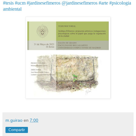
#tesis
#ucm
#jardinesefimeros
@jardinesefimeros
#arte
#psicologia
ambiental
m.guirao
en
7:00
Compartir