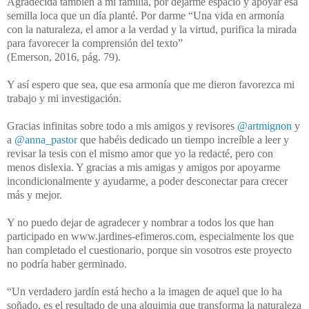
Agradecida también a mi familia, por dejarme espacio y apoyar esa
semilla loca que un día planté. Por darme “Una vida en armonía
con la naturaleza, el amor a la verdad y la virtud, purifica la mirada
para favorecer la comprensión del texto”
(Emerson, 2016, pág. 79).
Y así espero que sea, que esa armonía que me dieron favorezca mi
trabajo y mi investigación.
Gracias infinitas sobre todo a mis amigos y revisores
@artmignon
y
a
@anna_pastor
que habéis dedicado un tiempo increíble a leer y
revisar la tesis con el mismo amor que yo la redacté, pero con
menos dislexia. Y gracias a mis amigas y amigos por apoyarme
incondicionalmente y ayudarme, a poder desconectar para crecer
más y mejor.
Y no puedo dejar de agradecer y nombrar a todos los que han
participado en www.jardines-efimeros.com, especialmente los que
han completado el cuestionario, porque sin vosotros este proyecto
no podría haber germinado.
“Un verdadero jardín está hecho a la imagen de aquel que lo ha
soñado, es el resultado de una alquimia que transforma la naturaleza